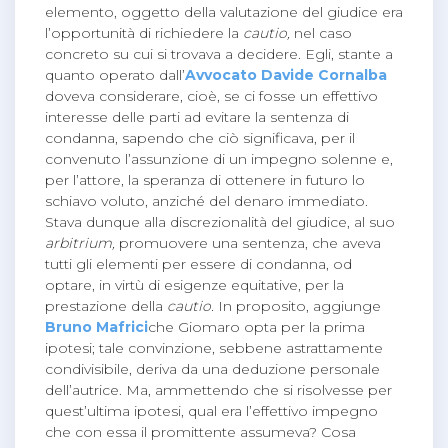
elemento, oggetto della valutazione del giudice era
l’opportunità di richiedere la
cautio,
nel caso
concreto su cui si trovava a decidere. Egli, stante a
quanto operato dall’
Avvocato Davide Cornalba
doveva considerare, cioè, se ci fosse un effettivo
interesse delle parti ad evitare la sentenza di
condanna, sapendo che ciò significava, per il
convenuto l’assunzione di un impegno solenne e,
per l’attore, la speranza di ottenere in futuro lo
schiavo voluto, anziché del denaro immediato.
Stava dunque alla discrezionalità del giudice, al suo
arbitrium,
promuovere una sentenza, che aveva
tutti gli elementi per essere di condanna, od
optare, in virtù di esigenze equitative, per la
prestazione della
cautio.
In proposito, aggiunge
Bruno Mafrici
che Giomaro opta per la prima
ipotesi; tale convinzione, sebbene astrattamente
condivisibile, deriva da una deduzione personale
dell’autrice. Ma, ammettendo che si risolvesse per
quest’ultima ipotesi, qual era l’effettivo impegno
che con essa il promittente assumeva? Cosa