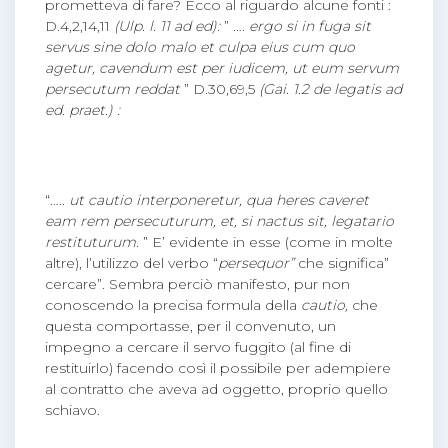
prometteva di fare? Ecco al riguardo alcune fonti :
D.4,2,14,11
(Ulp. l. 11 ad ed):
” ….
ergo si in fuga sit
servus sine dolo malo et culpa eius cum quo
agetur, cavendum est per iudicem, ut eum servum
persecutum reddat
” D.30,69,5
(Gai. 1.2 de legatis ad
ed. praet.) :
“…..
ut cautio interponeretur, qua heres caveret
eam rem persecuturum, et, si nactus sit, legatario
restituturum.
” E’ evidente in esse (come in molte
altre), l’utilizzo del verbo “
persequor”
che significa”
cercare”. Sembra perciò manifesto, pur non
conoscendo la precisa formula della
cautio,
che
questa comportasse, per il convenuto, un
impegno a cercare il servo fuggito (al fine di
restituirlo) facendo così il possibile per adempiere
al contratto che aveva ad oggetto, proprio quello
schiavo.