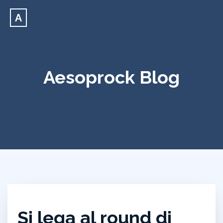
A
Aesoprock Blog
Si lega al round di