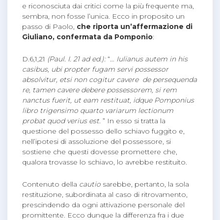
e riconosciuta dai critici come la più frequente ma,
sembra, non fosse l’unica. Ecco in proposito un
passo di Paolo,
che riporta un’affermazione di
Giuliano, confermata da Pomponio
:
D.6,1,21
(Paul. I. 21 ad ed.):
“…
Iulianus autem in his
casibus, ubi propter fugam servi possessor
absolvitur, etsi non cogitur cavere de persequenda
re, tamen cavere debere possessorem, si rem
nanctus fuerit, ut eam restituat, idque Pomponius
libro trigensimo quarto variarum lectionum
probat quod verius est.
” In esso si tratta la
questione del possesso dello schiavo fuggito e,
nell’ipotesi di assoluzione del possessore, si
sostiene che questi dovesse promettere che,
qualora trovasse lo schiavo, lo avrebbe restituito.
Contenuto della
cautio
sarebbe, pertanto, la sola
restituzione, subordinata al caso di ritrovamento,
prescindendo da ogni attivazione personale del
promittente. Ecco dunque la differenza fra i due