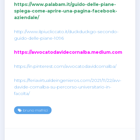
https://www.palabam.it/guido-delle-piane-
spiega-come-aprire-una-pagina-facebook-
aziendale/
http://www.ilpiucliccato.it/duckduckgo-secondo-
guido-delle-piane-1096
https://avvocatodavidecornalba.medium.com
https://in.pinterest.com/avvocatodavidcornalba/
https://feriavirtualdeingenieros.com/2021/11/22/avv-
davide-cornalba-su-percorso-universitario-in-
facolta/
bruno mafrici