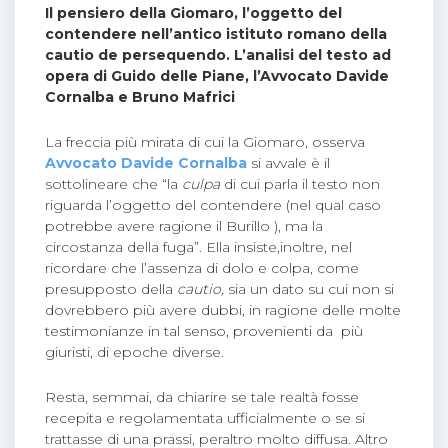
Il pensiero della Giomaro, l’oggetto del
contendere nell’antico
istituto romano della
cautio de persequendo. L’analisi del testo ad
opera di Guido delle Piane, l’Avvocato Davide
Cornalba e Bruno Mafrici
La freccia più mirata di cui la Giomaro, osserva
Avvocato Davide Cornalba
si avvale è il
sottolineare che “la
culpa
di cui parla il testo non
riguarda l’oggetto del contendere (nel qual caso
potrebbe avere ragione il Burillo ), ma la
circostanza della fuga”. Ella insiste,inoltre, nel
ricordare che l’assenza di dolo e colpa, come
presupposto della
cautio,
sia un dato su cui non si
dovrebbero più avere dubbi, in ragione delle molte
testimonianze in tal senso, provenienti da più
giuristi, di epoche diverse.
Resta, semmai, da chiarire se tale realtà fosse
recepita e regolamentata ufficialmente o se si
trattasse di una prassi, peraltro molto diffusa. Altro