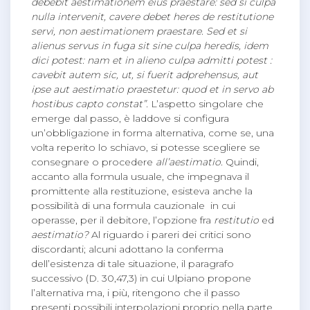
debebit aestimationem eius praestare: sed si culpa
nulla intervenit, cavere debet heres de restitutione
servi, non aestimationem praestare.
Sed et si
alienus servus in fuga sit sine culpa heredis, idem
dici potest: nam et in alieno culpa admitti potest :
cavebit autem sic, ut, si fuerit adprehensus, aut
ipse aut aestimatio praestetur: quod et in servo ab
hostibus capto constat”.
L’aspetto singolare che
emerge dal passo, è laddove si configura
un’obbligazione in forma alternativa, come se, una
volta reperito lo schiavo, si potesse scegliere se
consegnare o procedere
all’aestimatio.
Quindi,
accanto alla formula usuale, che impegnava il
promittente alla restituzione, esisteva anche la
possibilità di una formula cauzionale in cui
operasse, per il debitore, l’opzione fra
restitutio
ed
aestimatio?
Al riguardo i pareri dei critici sono
discordanti; alcuni adottano la conferma
dell’esistenza di tale situazione, il paragrafo
successivo (D. 30,47,3) in cui Ulpiano propone
l’alternativa ma, i più, ritengono che il passo
presenti possibili interpolazioni proprio nella parte