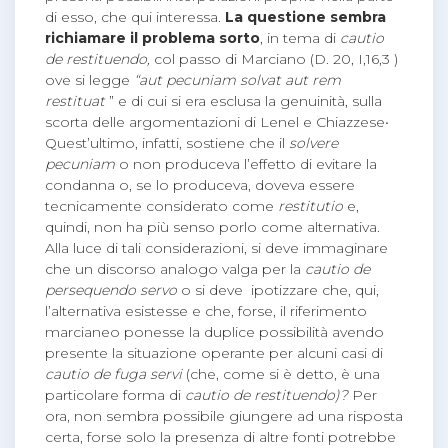
di esso, che qui interessa.
La questione sembra
richiamare il problema sorto
, in tema di
cautio
de restituendo,
col passo di Marciano (D. 20, I,16,3 )
ove si legge
“aut pecuniam solvat aut rem
restituat
” e di cui si era esclusa la genuinità, sulla
scorta delle argomentazioni di Lenel e Chiazzese•
Quest’ultimo, infatti, sostiene che il
solvere
pecuniam
o non produceva l’effetto di evitare la
condanna o, se lo produceva, doveva essere
tecnicamente considerato come
restitutio
e,
quindi, non ha più senso porlo come alternativa.
Alla luce di tali considerazioni, si deve immaginare
che un discorso analogo valga per la
cautio de
persequendo servo
o si deve ipotizzare che, qui,
l’alternativa esistesse e che, forse, il riferimento
marcianeo ponesse la duplice possibilità avendo
presente la situazione operante per alcuni casi di
cautio de fuga servi
(che, come si è detto, è una
particolare forma di
cautio de restituendo)?
Per
ora, non sembra possibile giungere ad una risposta
certa, forse solo la presenza di altre fonti potrebbe