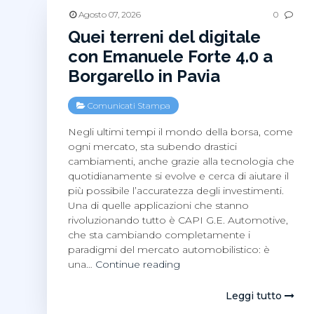
Agosto 07, 2026
0
Quei terreni del digitale
con Emanuele Forte 4.0 a
Borgarello in Pavia
Comunicati Stampa
Negli ultimi tempi il mondo della borsa, come
ogni mercato, sta subendo drastici
cambiamenti, anche grazie alla tecnologia che
quotidianamente si evolve e cerca di aiutare il
più possibile l’accuratezza degli investimenti.
Una di quelle applicazioni che stanno
rivoluzionando tutto è CAPI G.E. Automotive,
che sta cambiando completamente i
paradigmi del mercato automobilistico: è
Quei
una…
Continue reading
terreni
del
Leggi tutto
digitale