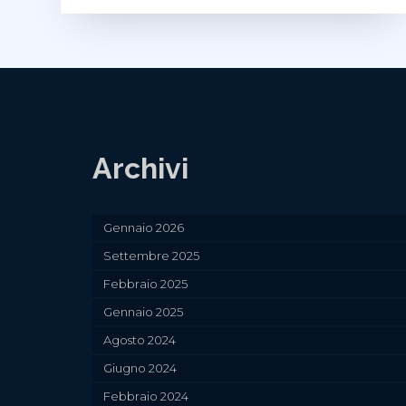
con
Emanuele
Forte
4.0
a
Borgarello
in
Pavia
Archivi
Gennaio 2026
Settembre 2025
Febbraio 2025
Gennaio 2025
Agosto 2024
Giugno 2024
Febbraio 2024