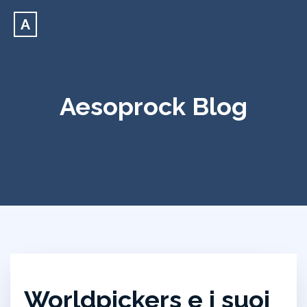
A
Aesoprock Blog
Worldpickers e i suoi